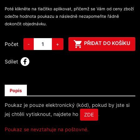
Poté klikněte na tlačítko aplikovat, přičemž se Vám od ceny zboží
odečte hodnota poukazu a následně nezapomeňte řádně
dokončit objednávku.

PŘIDAT DO KOŠÍKU
Počet
-
+
Sdílet
Popis
Poukaz je pouze elektronický (kód), pokud by jste si
jej chtěli vytisknout, najdete ho
.
ZDE
Poukaz se nevztahuje na poštovné.