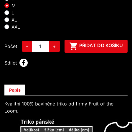
M
L
XL
XXL

PŘIDAT DO KOŠÍKU
Počet
-
+
Sdílet
Popis
Kvalitní 100% bavlněné triko od firmy Fruit of the
Loom.